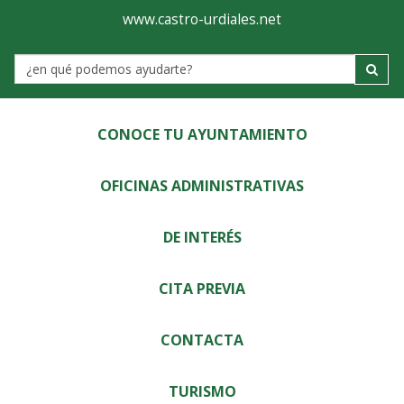
Ayuntamiento
Visor
www.castro-urdiales.net
de
Label
Castro-
Urdiales
CONOCE TU AYUNTAMIENTO
OFICINAS ADMINISTRATIVAS
DE INTERÉS
CITA PREVIA
CONTACTA
TURISMO