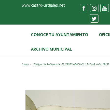
Ayuntamiento
Visor
www.castro-urdiales.net
de
Castro-
Urdiales
CONOCE TU AYUNTAMIENTO
OFIC
ARCHIVO MUNICIPAL
Inicio
Código de Referencia: ES.39020.AMCU/5.1.2//LH8, fols. 19-32