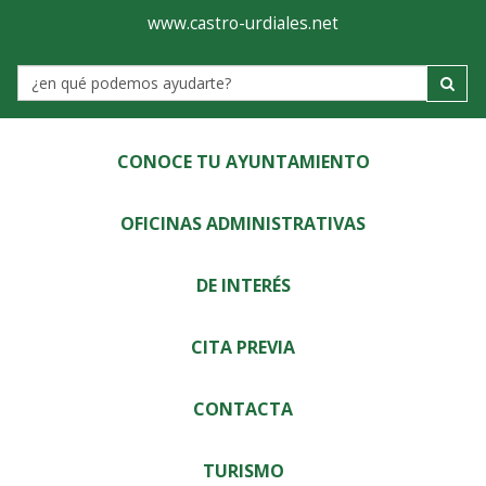
Ayuntamiento
Visor
www.castro-urdiales.net
de
Label
Castro-
Urdiales
CONOCE TU AYUNTAMIENTO
OFICINAS ADMINISTRATIVAS
DE INTERÉS
CITA PREVIA
CONTACTA
TURISMO