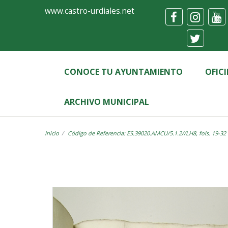
Ayuntamiento
Visor
www.castro-urdiales.net
de
Castro-
Urdiales
CONOCE TU AYUNTAMIENTO
OFIC
ARCHIVO MUNICIPAL
Inicio
Código de Referencia: ES.39020.AMCU/5.1.2//LH8, fols. 19-32