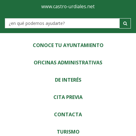
Ayuntamiento
Visor
www.castro-urdiales.net
de
Label
Castro-
Urdiales
CONOCE TU AYUNTAMIENTO
OFICINAS ADMINISTRATIVAS
DE INTERÉS
CITA PREVIA
CONTACTA
TURISMO