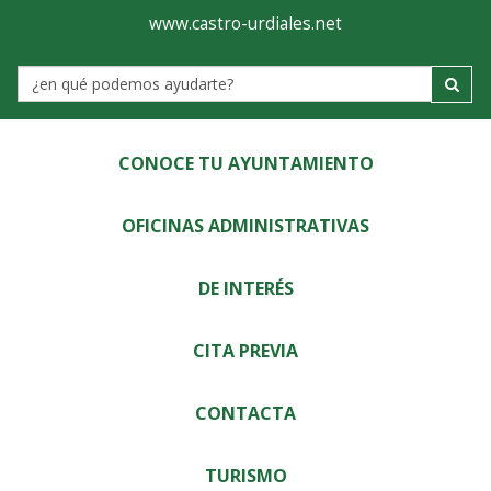
Ayuntamiento
Visor
www.castro-urdiales.net
de
Label
Castro-
Urdiales
CONOCE TU AYUNTAMIENTO
OFICINAS ADMINISTRATIVAS
DE INTERÉS
CITA PREVIA
CONTACTA
TURISMO