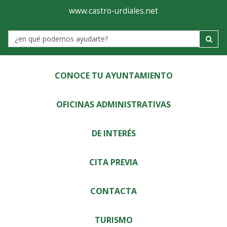
Ayuntamiento
Visor
www.castro-urdiales.net
de
Label
Castro-
Urdiales
CONOCE TU AYUNTAMIENTO
OFICINAS ADMINISTRATIVAS
DE INTERÉS
CITA PREVIA
CONTACTA
TURISMO