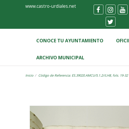
Ayuntamiento
Visor
www.castro-urdiales.net
de
Castro-
Urdiales
CONOCE TU AYUNTAMIENTO
OFIC
ARCHIVO MUNICIPAL
Inicio
Código de Referencia: ES.39020.AMCU/5.1.2//LH8, fols. 19-32