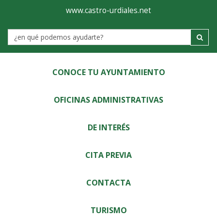
Ayuntamiento
Visor
www.castro-urdiales.net
de
Label
Castro-
Urdiales
CONOCE TU AYUNTAMIENTO
OFICINAS ADMINISTRATIVAS
DE INTERÉS
CITA PREVIA
CONTACTA
TURISMO