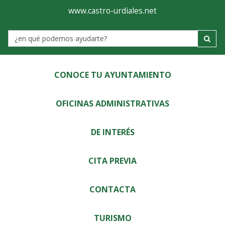
Ayuntamiento
Visor
www.castro-urdiales.net
de
Label
Castro-
Urdiales
CONOCE TU AYUNTAMIENTO
OFICINAS ADMINISTRATIVAS
DE INTERÉS
CITA PREVIA
CONTACTA
TURISMO