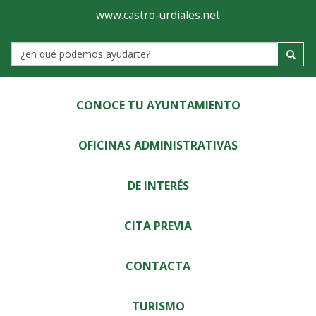
Ayuntamiento
Visor
www.castro-urdiales.net
de
Label
Castro-
Urdiales
CONOCE TU AYUNTAMIENTO
OFICINAS ADMINISTRATIVAS
DE INTERÉS
CITA PREVIA
CONTACTA
TURISMO