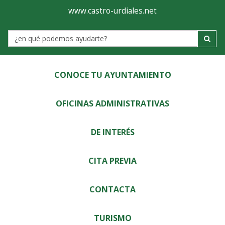
Ayuntamiento
Visor
www.castro-urdiales.net
de
Label
Castro-
Urdiales
CONOCE TU AYUNTAMIENTO
OFICINAS ADMINISTRATIVAS
DE INTERÉS
CITA PREVIA
CONTACTA
TURISMO