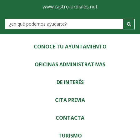
Ayuntamiento
Visor
www.castro-urdiales.net
de
Label
Castro-
Urdiales
CONOCE TU AYUNTAMIENTO
OFICINAS ADMINISTRATIVAS
DE INTERÉS
CITA PREVIA
CONTACTA
TURISMO