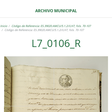
ARCHIVO MUNICIPAL
Inicio
Código de Referencia: ES.39020.AMCU/5.1.2//LH7, fols. 70-107
Código de Referencia: ES.39020.AMCU/5.1.2//LH7, fols. 70-107
L7_0106_R