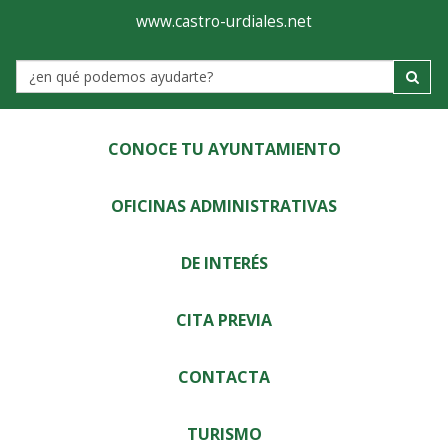
Ayuntamiento
Visor
www.castro-urdiales.net
de
Label
Castro-
Urdiales
CONOCE TU AYUNTAMIENTO
OFICINAS ADMINISTRATIVAS
DE INTERÉS
CITA PREVIA
CONTACTA
TURISMO