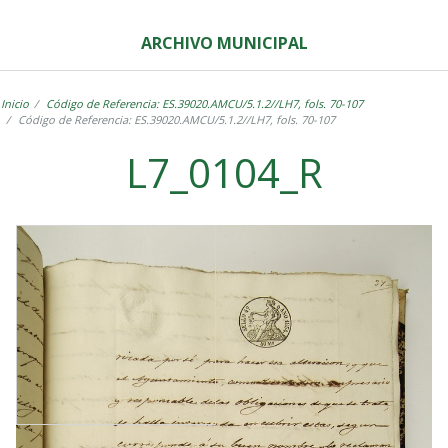
ARCHIVO MUNICIPAL
Inicio
Código de Referencia: ES.39020.AMCU/5.1.2//LH7, fols. 70-107
Código de Referencia: ES.39020.AMCU/5.1.2//LH7, fols. 70-107
L7_0104_R