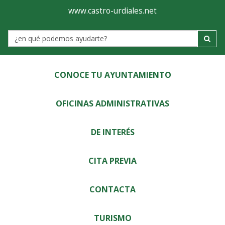
Ayuntamiento
Visor
www.castro-urdiales.net
de
Label
Castro-
Urdiales
CONOCE TU AYUNTAMIENTO
OFICINAS ADMINISTRATIVAS
DE INTERÉS
CITA PREVIA
CONTACTA
TURISMO