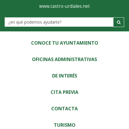
Ayuntamiento
Visor
www.castro-urdiales.net
de
Label
Castro-
Urdiales
CONOCE TU AYUNTAMIENTO
OFICINAS ADMINISTRATIVAS
DE INTERÉS
CITA PREVIA
CONTACTA
TURISMO