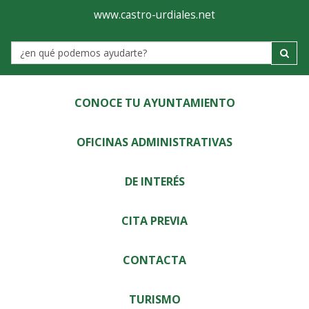
Ayuntamiento
Visor
www.castro-urdiales.net
de
Label
Castro-
Urdiales
CONOCE TU AYUNTAMIENTO
OFICINAS ADMINISTRATIVAS
DE INTERÉS
CITA PREVIA
CONTACTA
TURISMO