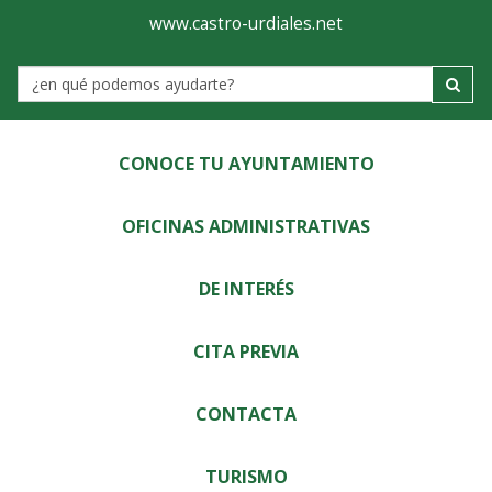
Ayuntamiento
Visor
www.castro-urdiales.net
de
Label
Castro-
Urdiales
CONOCE TU AYUNTAMIENTO
OFICINAS ADMINISTRATIVAS
DE INTERÉS
CITA PREVIA
CONTACTA
TURISMO