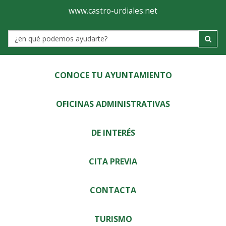
Ayuntamiento
Visor
www.castro-urdiales.net
de
Label
Castro-
Urdiales
CONOCE TU AYUNTAMIENTO
OFICINAS ADMINISTRATIVAS
DE INTERÉS
CITA PREVIA
CONTACTA
TURISMO