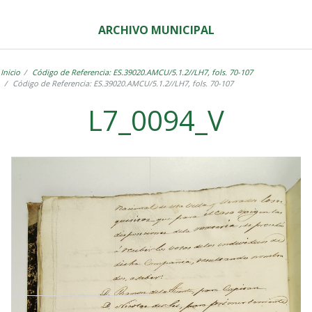
ARCHIVO MUNICIPAL
Inicio
Código de Referencia: ES.39020.AMCU/5.1.2//LH7, fols. 70-107
Código de Referencia: ES.39020.AMCU/5.1.2//LH7, fols. 70-107
L7_0094_V