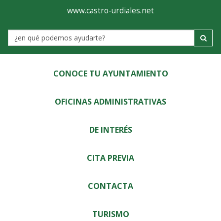
Ayuntamiento
Visor
www.castro-urdiales.net
de
Label
Castro-
Urdiales
CONOCE TU AYUNTAMIENTO
OFICINAS ADMINISTRATIVAS
DE INTERÉS
CITA PREVIA
CONTACTA
TURISMO