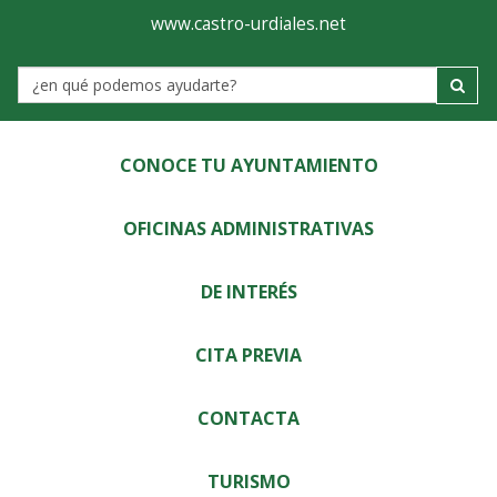
Ayuntamiento
Visor
www.castro-urdiales.net
de
Label
Castro-
Urdiales
CONOCE TU AYUNTAMIENTO
OFICINAS ADMINISTRATIVAS
DE INTERÉS
CITA PREVIA
CONTACTA
TURISMO