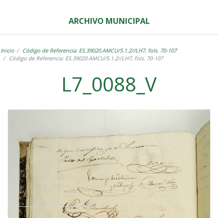
ARCHIVO MUNICIPAL
Inicio
Código de Referencia: ES.39020.AMCU/5.1.2//LH7, fols. 70-107
Código de Referencia: ES.39020.AMCU/5.1.2//LH7, fols. 70-107
L7_0088_V