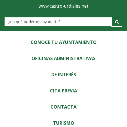
Ayuntamiento
Visor
www.castro-urdiales.net
de
Label
Castro-
Urdiales
CONOCE TU AYUNTAMIENTO
OFICINAS ADMINISTRATIVAS
DE INTERÉS
CITA PREVIA
CONTACTA
TURISMO