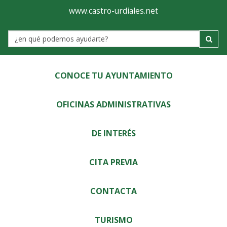
Ayuntamiento
Visor
www.castro-urdiales.net
de
Label
Castro-
Urdiales
CONOCE TU AYUNTAMIENTO
OFICINAS ADMINISTRATIVAS
DE INTERÉS
CITA PREVIA
CONTACTA
TURISMO