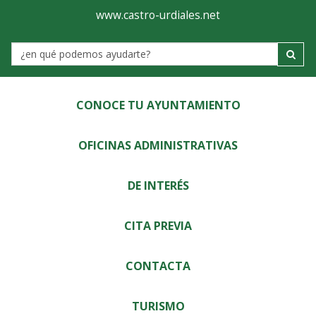
Ayuntamiento
Visor
www.castro-urdiales.net
de
Label
Castro-
Urdiales
CONOCE TU AYUNTAMIENTO
OFICINAS ADMINISTRATIVAS
DE INTERÉS
CITA PREVIA
CONTACTA
TURISMO