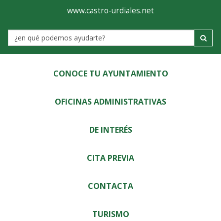
Ayuntamiento
Visor
www.castro-urdiales.net
de
Label
Castro-
Urdiales
CONOCE TU AYUNTAMIENTO
OFICINAS ADMINISTRATIVAS
DE INTERÉS
CITA PREVIA
CONTACTA
TURISMO