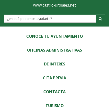
Ayuntamiento
Visor
www.castro-urdiales.net
de
Label
Castro-
Urdiales
CONOCE TU AYUNTAMIENTO
OFICINAS ADMINISTRATIVAS
DE INTERÉS
CITA PREVIA
CONTACTA
TURISMO