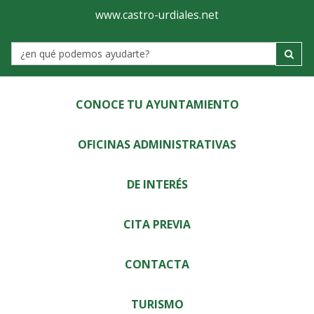
Ayuntamiento
Visor
www.castro-urdiales.net
de
Label
Castro-
Urdiales
CONOCE TU AYUNTAMIENTO
OFICINAS ADMINISTRATIVAS
DE INTERÉS
CITA PREVIA
CONTACTA
TURISMO