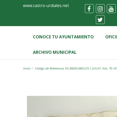
Ayuntamiento
Visor
www.castro-urdiales.net
de
Castro-
Urdiales
CONOCE TU AYUNTAMIENTO
OFIC
ARCHIVO MUNICIPAL
Inicio
Código de Referencia: ES.39020.AMCU/5.1.2//LH7, fols. 70-10