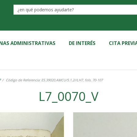
Label
INAS ADMINISTRATIVAS
DE INTERÉS
CITA PREVI
7
Código de Referencia: ES.39020.AMCU/5.1.2//LH7, fols. 70-107
L7_0070_V