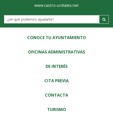
Ayuntamiento
Visor
www.castro-urdiales.net
de
Label
Castro-
Urdiales
CONOCE TU AYUNTAMIENTO
OFICINAS ADMINISTRATIVAS
DE INTERÉS
CITA PREVIA
CONTACTA
TURISMO