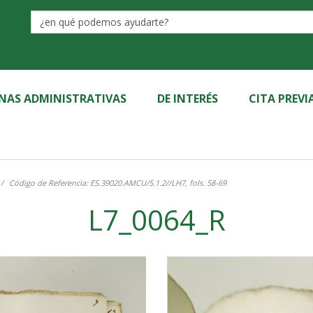
Label
INAS ADMINISTRATIVAS
DE INTERÉS
CITA PREVI
Código de Referencia: ES.39020.AMCU/5.1.2//LH7, fols. 58-69
L7_0064_R