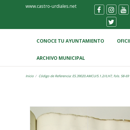
Ayuntamiento
Visor
www.castro-urdiales.net
de
Castro-
Urdiales
CONOCE TU AYUNTAMIENTO
OFIC
ARCHIVO MUNICIPAL
Inicio
Código de Referencia: ES.39020.AMCU/5.1.2//LH7, fols. 58-69