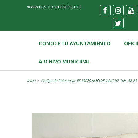
Ayuntamiento
Visor
www.castro-urdiales.net
de
Castro-
Urdiales
CONOCE TU AYUNTAMIENTO
OFIC
ARCHIVO MUNICIPAL
Inicio
Código de Referencia: ES.39020.AMCU/5.1.2//LH7, fols. 58-69