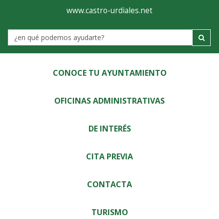
Ayuntamiento
Visor
www.castro-urdiales.net
de
Label
Castro-
Urdiales
CONOCE TU AYUNTAMIENTO
OFICINAS ADMINISTRATIVAS
DE INTERÉS
CITA PREVIA
CONTACTA
TURISMO