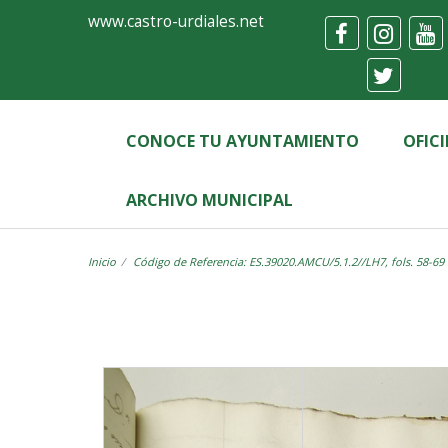
Ayuntamiento
Visor
www.castro-urdiales.net
de
Castro-
Urdiales
CONOCE TU AYUNTAMIENTO
OFIC
ARCHIVO MUNICIPAL
Inicio
Código de Referencia: ES.39020.AMCU/5.1.2//LH7, fols. 58-69