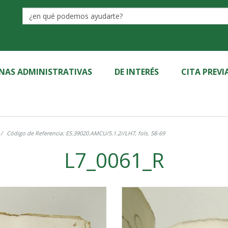
Label
INAS ADMINISTRATIVAS
DE INTERÉS
CITA PREVI
Código de Referencia: ES.39020.AMCU/5.1.2//LH7, fols. 58-69
L7_0061_R