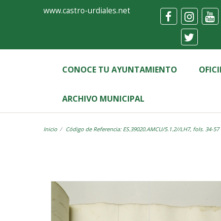
Ayuntamiento
Visor
www.castro-urdiales.net
de
Castro-
Urdiales
CONOCE TU AYUNTAMIENTO
OFIC
ARCHIVO MUNICIPAL
Inicio
Código de Referencia: ES.39020.AMCU/5.1.2//LH7, fols. 34-57