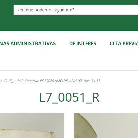
Label
INAS ADMINISTRATIVAS
DE INTERÉS
CITA PREVI
Código de Referencia: ES.39020.AMCU/5.1.2//LH7, fols. 34-57
L7_0051_R