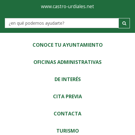
Ayuntamiento
Visor
www.castro-urdiales.net
de
Label
Castro-
Urdiales
CONOCE TU AYUNTAMIENTO
OFICINAS ADMINISTRATIVAS
DE INTERÉS
CITA PREVIA
CONTACTA
TURISMO