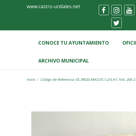
Ayuntamiento
Visor
www.castro-urdiales.net
de
Castro-
Urdiales
CONOCE TU AYUNTAMIENTO
OFIC
ARCHIVO MUNICIPAL
Inicio
Código de Referencia: ES.39020.AMCU/5.1.2//LH7, fols. 206-2