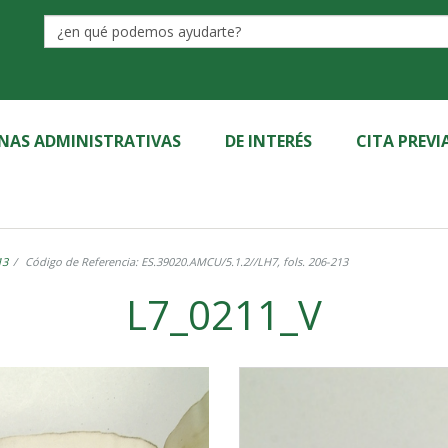
Label
INAS ADMINISTRATIVAS
DE INTERÉS
CITA PREVI
13
Código de Referencia: ES.39020.AMCU/5.1.2//LH7, fols. 206-213
L7_0211_V