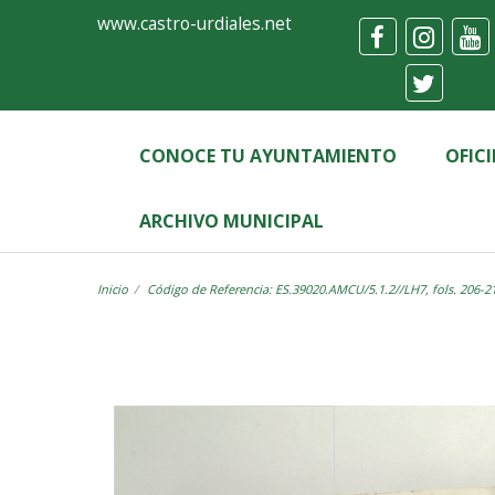
Ayuntamiento
Visor
www.castro-urdiales.net
de
Castro-
Urdiales
CONOCE TU AYUNTAMIENTO
OFIC
ARCHIVO MUNICIPAL
Inicio
Código de Referencia: ES.39020.AMCU/5.1.2//LH7, fols. 206-2