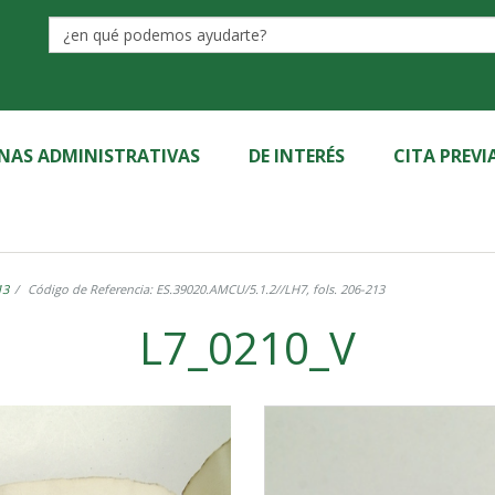
Label
INAS ADMINISTRATIVAS
DE INTERÉS
CITA PREVI
13
Código de Referencia: ES.39020.AMCU/5.1.2//LH7, fols. 206-213
L7_0210_V