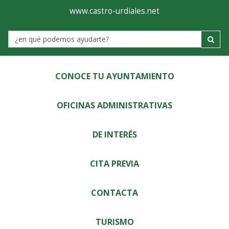
Ayuntamiento
Visor
www.castro-urdiales.net
de
Label
Castro-
Urdiales
CONOCE TU AYUNTAMIENTO
OFICINAS ADMINISTRATIVAS
DE INTERÉS
CITA PREVIA
CONTACTA
TURISMO