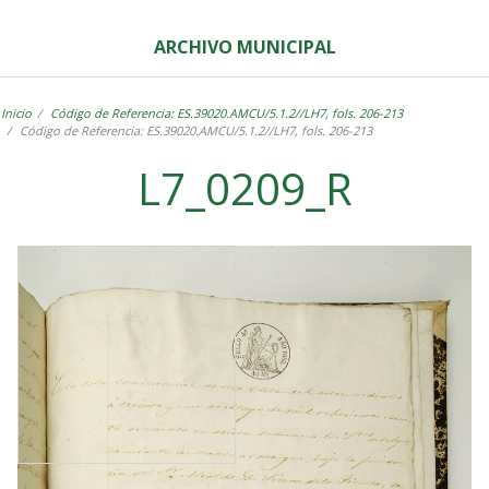
ARCHIVO MUNICIPAL
Inicio
Código de Referencia: ES.39020.AMCU/5.1.2//LH7, fols. 206-213
Código de Referencia: ES.39020.AMCU/5.1.2//LH7, fols. 206-213
L7_0209_R