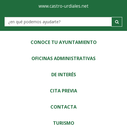
Ayuntamiento
Visor
www.castro-urdiales.net
de
Label
Castro-
Urdiales
CONOCE TU AYUNTAMIENTO
OFICINAS ADMINISTRATIVAS
DE INTERÉS
CITA PREVIA
CONTACTA
TURISMO