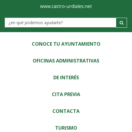
Ayuntamiento
Visor
www.castro-urdiales.net
de
Label
Castro-
Urdiales
CONOCE TU AYUNTAMIENTO
OFICINAS ADMINISTRATIVAS
DE INTERÉS
CITA PREVIA
CONTACTA
TURISMO