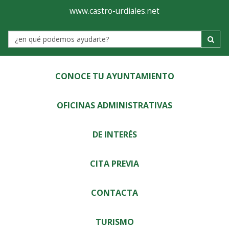
Ayuntamiento
Visor
www.castro-urdiales.net
de
Label
Castro-
Urdiales
CONOCE TU AYUNTAMIENTO
OFICINAS ADMINISTRATIVAS
DE INTERÉS
CITA PREVIA
CONTACTA
TURISMO