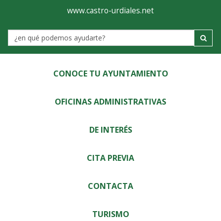
Ayuntamiento
Visor
www.castro-urdiales.net
de
Label
Castro-
Urdiales
CONOCE TU AYUNTAMIENTO
OFICINAS ADMINISTRATIVAS
DE INTERÉS
CITA PREVIA
CONTACTA
TURISMO