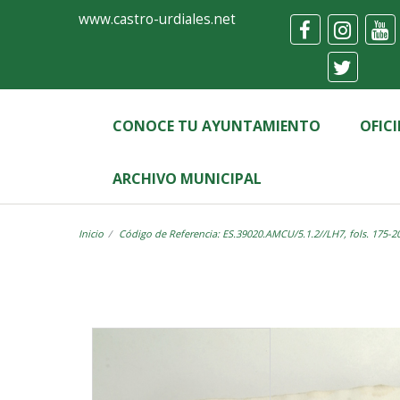
Ayuntamiento
Visor
www.castro-urdiales.net
de
Castro-
Urdiales
CONOCE TU AYUNTAMIENTO
OFIC
ARCHIVO MUNICIPAL
Inicio
Código de Referencia: ES.39020.AMCU/5.1.2//LH7, fols. 175-2