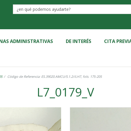
Label
INAS ADMINISTRATIVAS
DE INTERÉS
CITA PREVI
05
Código de Referencia: ES.39020.AMCU/5.1.2//LH7, fols. 175-205
L7_0179_V