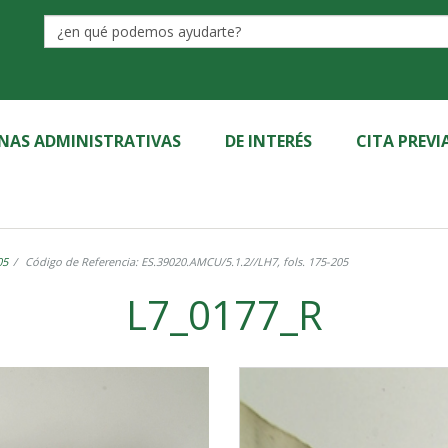
Label
INAS ADMINISTRATIVAS
DE INTERÉS
CITA PREVI
05
Código de Referencia: ES.39020.AMCU/5.1.2//LH7, fols. 175-205
L7_0177_R