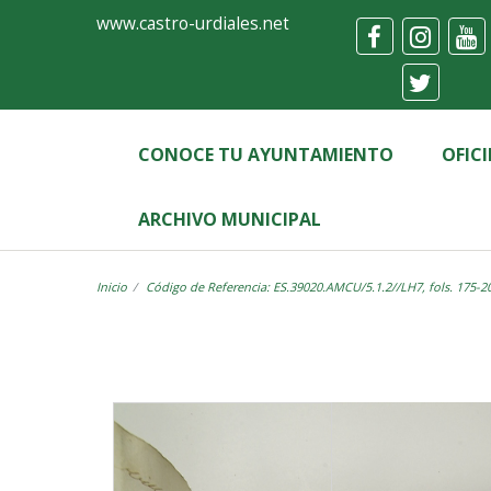
Ayuntamiento
Visor
www.castro-urdiales.net
de
Castro-
Urdiales
CONOCE TU AYUNTAMIENTO
OFIC
ARCHIVO MUNICIPAL
Inicio
Código de Referencia: ES.39020.AMCU/5.1.2//LH7, fols. 175-2