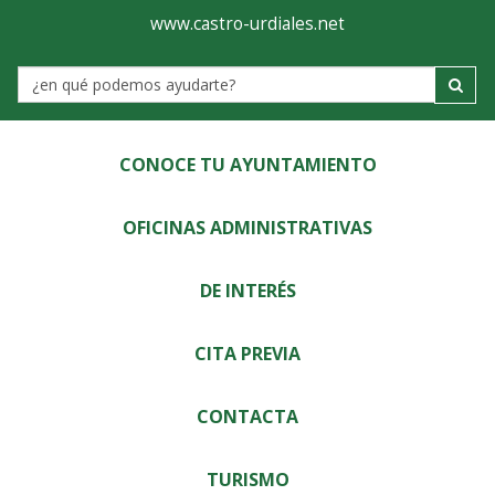
Ayuntamiento
Visor
www.castro-urdiales.net
de
Label
Castro-
Urdiales
CONOCE TU AYUNTAMIENTO
OFICINAS ADMINISTRATIVAS
DE INTERÉS
CITA PREVIA
CONTACTA
TURISMO