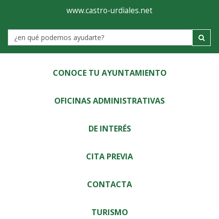
Ayuntamiento
Visor
www.castro-urdiales.net
de
Label
Castro-
Urdiales
CONOCE TU AYUNTAMIENTO
OFICINAS ADMINISTRATIVAS
DE INTERÉS
CITA PREVIA
CONTACTA
TURISMO