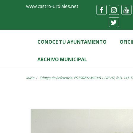
Ayuntamiento
Visor
www.castro-urdiales.net
de
Castro-
Urdiales
CONOCE TU AYUNTAMIENTO
OFIC
ARCHIVO MUNICIPAL
Inicio
Código de Referencia: ES.39020.AMCU/5.1.2//LH7, fols. 141-1