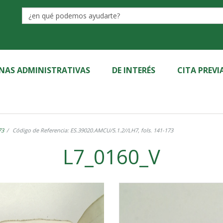
Label
INAS ADMINISTRATIVAS
DE INTERÉS
CITA PREVI
73
Código de Referencia: ES.39020.AMCU/5.1.2//LH7, fols. 141-173
L7_0160_V