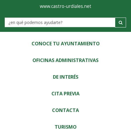
Ayuntamiento
Visor
www.castro-urdiales.net
de
Label
Castro-
Urdiales
CONOCE TU AYUNTAMIENTO
OFICINAS ADMINISTRATIVAS
DE INTERÉS
CITA PREVIA
CONTACTA
TURISMO