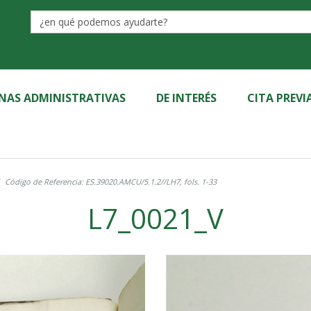
Label
INAS ADMINISTRATIVAS
DE INTERÉS
CITA PREVI
Código de Referencia: ES.39020.AMCU/5.1.2//LH7, fols. 1-33
L7_0021_V