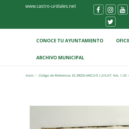
Ayuntamiento
Visor
www.castro-urdiales.net
de
Castro-
Urdiales
CONOCE TU AYUNTAMIENTO
OFIC
ARCHIVO MUNICIPAL
Inicio
Código de Referencia: ES.39020.AMCU/5.1.2//LH7, fols. 1-33