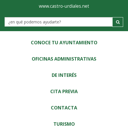
Ayuntamiento
Visor
www.castro-urdiales.net
de
Label
Castro-
Urdiales
CONOCE TU AYUNTAMIENTO
OFICINAS ADMINISTRATIVAS
DE INTERÉS
CITA PREVIA
CONTACTA
TURISMO